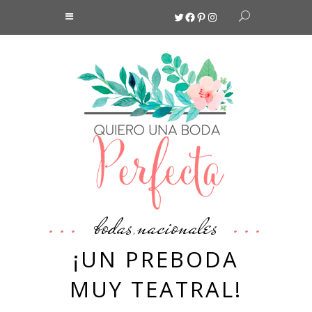
Twitter
Facebook
Pinterest
Instagram
bodas
nacionales
,
¡UN PREBODA
MUY TEATRAL!