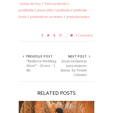
bodas de hoy
/
fotos preboda o
postboda
/
jesus ortiz
/
preboda
/
preboda
boda
/
preboda en un teatro
/
preboda teatro
1 Comment
PREVIOUS POST
NEXT POST
*Mallorca Wedding
‘Joyas exclusivas
Show* – 29 nov – 1
para mujeres
dic
únicas’ by Tomás
Colomer
RELATED POSTS