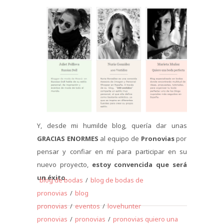
Y, desde mi humilde blog, quería dar unas
GRACIAS ENORMES
al equipo de
Pronovias
por
pensar y confiar en mí para participar en su
nuevo proyecto,
estoy convencida que será
un éxito.
blog de bodas
/
blog de bodas de
pronovias
/
blog
pronovias
/
eventos
/
lovehunter
pronovias
/
pronovias
/
pronovias quiero una