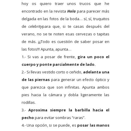
hoy os quiero traer unos trucos que he
encontrado en la revista
Hola
para parecer más
delgada en las fotos de la boda… sí, sí, truquitos
de
celebrity
para que, si te casas después del
verano, no se te noten esas cervezas o tapitas
de más. ¡¡¡Todo es cuestión de saber posar en
las fotos!!! Apunta, apunta…
1.- Si vas a posar de frente,
gira un poco el
cuerpo y ponte parcialmente de lado.
2.- Si llevas vestido corto o ceñido,
adelanta una
de las piernas
para generar un efecto óptico y
que parezca que son infinitas. Apunta ambos
pies hacia la cámara y dobla ligeramente las
rodillas.
3.-
Aproxima siempre la barbilla hacia el
pecho
para evitar sombras “raras”.
4.- Una opción, si se puede, es
posar las manos