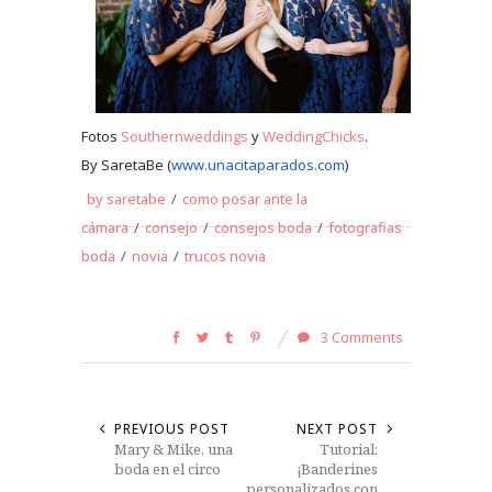
Fotos
S
outhernweddings
y
WeddingChicks
.
By SaretaBe (
www.unacitaparados.com
)
by saretabe
/
como posar ante la
cámara
/
consejo
/
consejos boda
/
fotografias
boda
/
novia
/
trucos novia
3 Comments
PREVIOUS POST
NEXT POST
Mary & Mike, una
Tutorial:
boda en el circo
¡Banderines
personalizados con