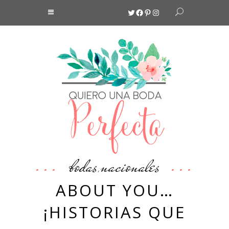
Twitter
Facebook
Pinterest
Instagram
bodas
nacionales
,
ABOUT YOU…
¡HISTORIAS QUE