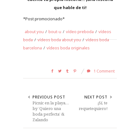
que hable de ti!
*Post promocionado*
about you
/
bout-u
/
vídeo preboda
/
vídeos
boda
/
vídeos boda about you
/
vídeos boda
barcelona
/
vídeos boda originales
1 Comment
PREVIOUS POST
NEXT POST
Picnic en la playa…
¡Sí, te
by ‘Quiero una
requetequiero!
boda perfecta’ &
Zalando