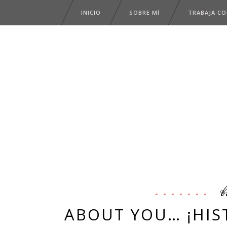
INICIO
SOBRE MÍ
TRABAJA C
b
ABOUT YOU… ¡HIS