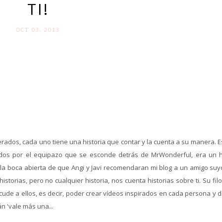
TI!
OCT 03. 2013
dos, cada uno tiene una historia que contar y la cuenta a su manera. E
dos por el equipazo que se esconde detrás de MrWonderful, era un 
a boca abierta de que Angi y Javi recomendaran mi blog a un amigo suy
storias, pero no cualquier historia, nos cuenta historias sobre ti. Su fil
cude a ellos, es decir, poder crear vídeos inspirados en cada persona y 
n 'vale más una...