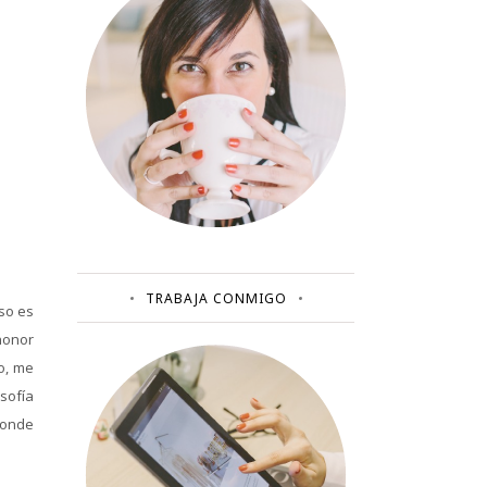
TRABAJA CONMIGO
so es
honor
o, me
osofía
donde