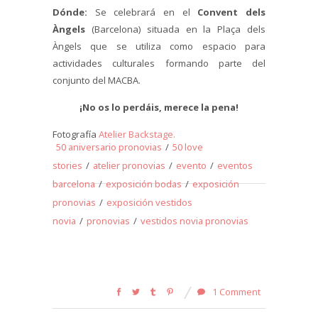
Dónde:
Se celebrará en el
Convent dels
Àngels
(Barcelona) situada en la Plaça dels
Àngels que se utiliza como espacio para
actividades culturales formando parte del
conjunto del MACBA.
¡No os lo perdáis, merece la pena!
Fotografía
Atelier Backstage.
50 aniversario pronovias
/
50 love
stories
/
atelier pronovias
/
evento
/
eventos
barcelona
/
exposición bodas
/
exposición
pronovias
/
exposición vestidos
novia
/
pronovias
/
vestidos novia pronovias
1 Comment