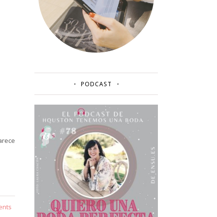
PODCAST
arece
ents