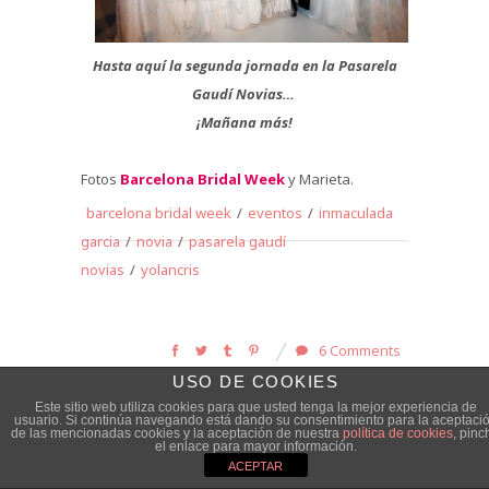
Hasta aquí la segunda jornada en la Pasarela
Gaudí Novias…
¡Mañana más!
Fotos
Barcelona Bridal Week
y Marieta.
barcelona bridal week
/
eventos
/
inmaculada
garcia
/
novia
/
pasarela gaudí
novias
/
yolancris
6 Comments
USO DE COOKIES
Este sitio web utiliza cookies para que usted tenga la mejor experiencia de
usuario. Si continúa navegando está dando su consentimiento para la aceptaci
de las mencionadas cookies y la aceptación de nuestra
política de cookies
, pinc
PREVIOUS POST
NEXT POST
el enlace para mayor información.
Rosa Clará: Desfile
Jordi Dalmau:
ACEPTAR
y… ¡FIESTA!
¡Rompedor en la