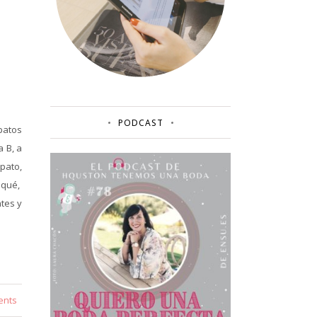
PODCAST
patos
 B, a
apato,
aqué,
tes y
ents