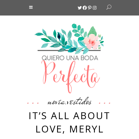
Twitter
Facebook
Pinterest
Instagram
novia
vestidos
,
IT’S ALL ABOUT
LOVE, MERYL