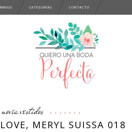
ONMIGO
CATEGORÍAS
CONTACTO
novia
vestidos
,
 LOVE, MERYL SUISSA 018