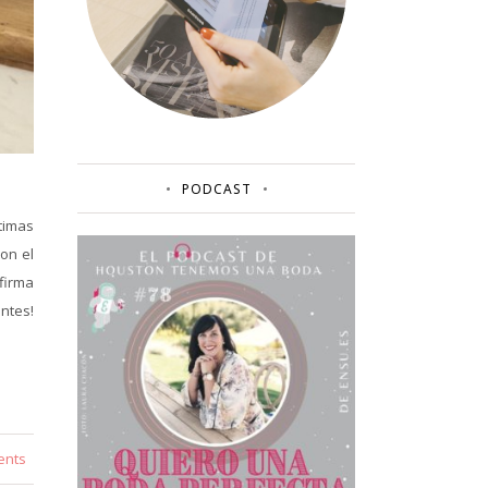
PODCAST
timas
on el
firma
ntes!
ents