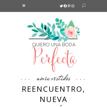
Twitter
Facebook
Pinterest
Instagram
novia
vestidos
,
REENCUENTRO,
NUEVA