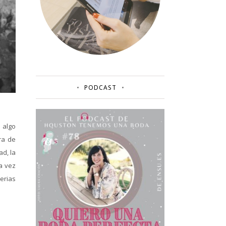
PODCAST
 algo
ra de
ad, la
a vez
terias