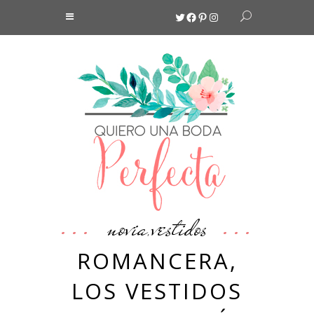
Twitter
Facebook
Pinterest
Instagram
novia
vestidos
,
ROMANCERA,
LOS VESTIDOS