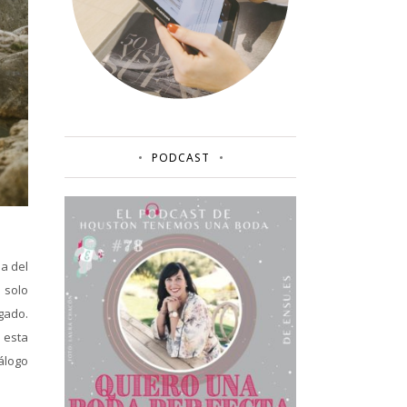
PODCAST
a del
o solo
gado.
 esta
álogo