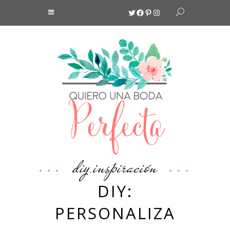
Twitter
Facebook
Pinterest
Instagram
diy
inspiración
,
DIY:
PERSONALIZA