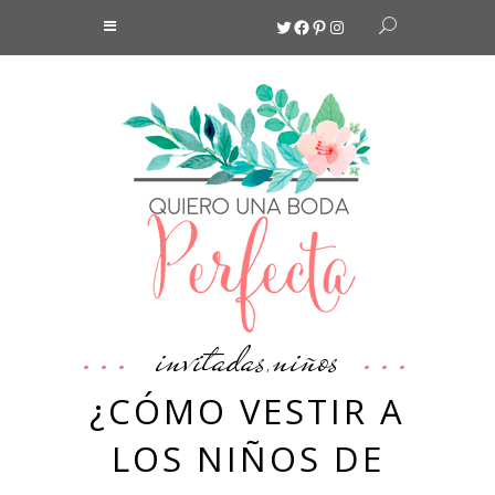
Twitter
Facebook
Pinterest
Instagram
invitadas
niños
,
¿CÓMO VESTIR A
LOS NIÑOS DE