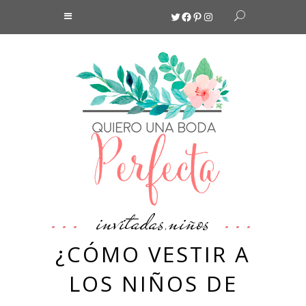
Twitter
Facebook
Pinterest
Instagram
invitadas
niños
,
¿CÓMO VESTIR A
LOS NIÑOS DE