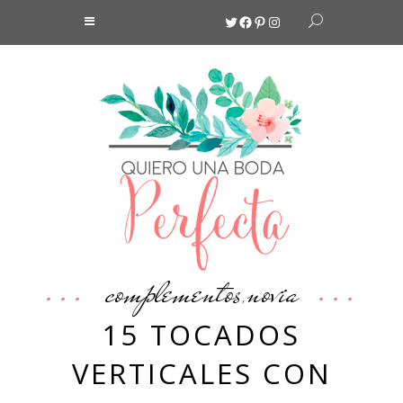
Twitter
Facebook
Pinterest
Instagram
complementos
novia
,
15 TOCADOS
VERTICALES CON