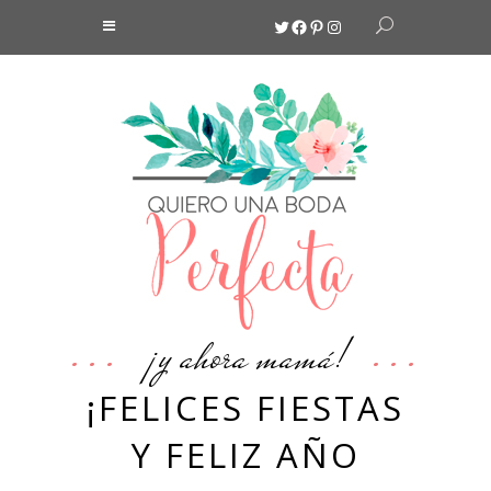
Twitter
Facebook
Pinterest
Instagram
¡y ahora mamá!
¡FELICES FIESTAS
Y FELIZ AÑO