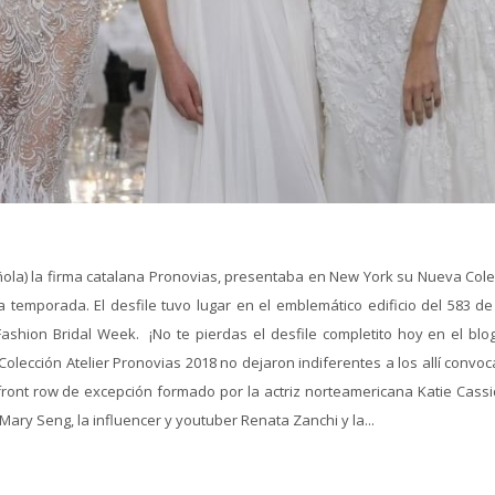
ola) la firma catalana Pronovias, presentaba en New York su Nueva Cole
a temporada. El desfile tuvo lugar en el emblemático edificio del 583 de
hion Bridal Week. ¡No te pierdas el desfile completito hoy en el blog
olección Atelier Pronovias 2018 no dejaron indiferentes a los allí convo
ont row de excepción formado por la actriz norteamericana Katie Cassid
l Mary Seng, la influencer y youtuber Renata Zanchi y la...