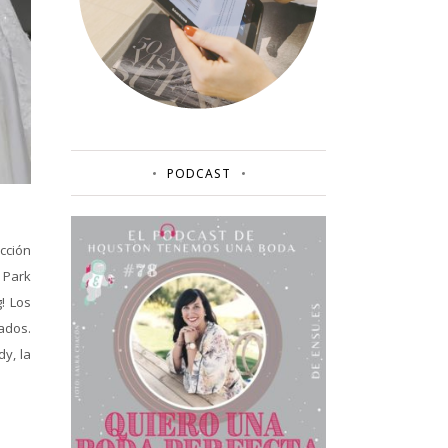
PODCAST
cción
 Park
! Los
cados.
y, la