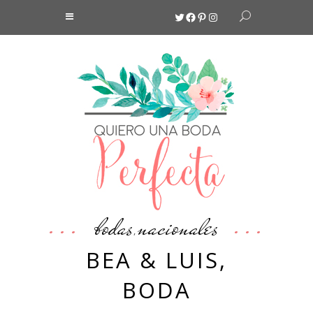
Twitter
Facebook
Pinterest
Instagram
bodas
nacionales
,
BEA & LUIS,
BODA