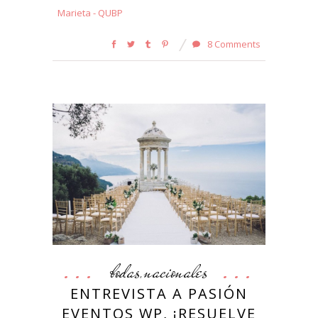
Marieta - QUBP
8 Comments
bodas
nacionales
,
ENTREVISTA A PASIÓN
EVENTOS WP, ¡RESUELVE