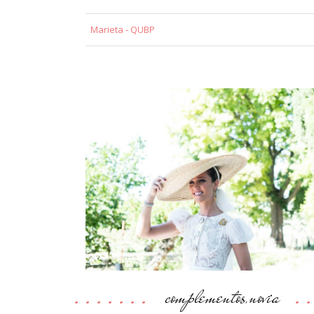
Marieta - QUBP
complementos
novia
,