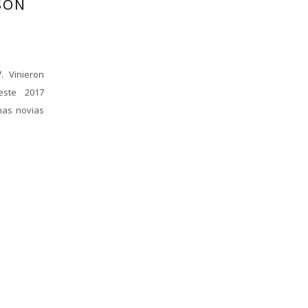
SON
. Vinieron
este 2017
has novias