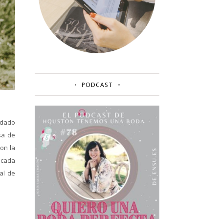
PODCAST
rdado
sa de
on la
 cada
al de