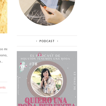
PODCAST
po mi
mono,
..
ents