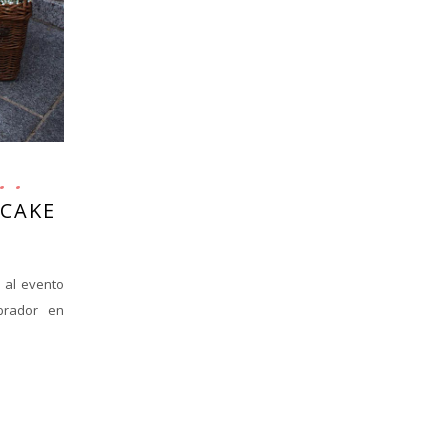
 CAKE
r al evento
brador en