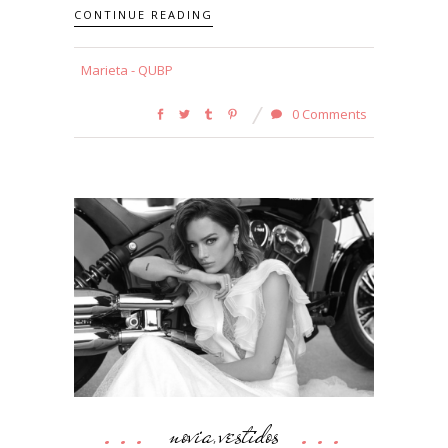
CONTINUE READING
Marieta - QUBP
0 Comments
novia
vestidos
,