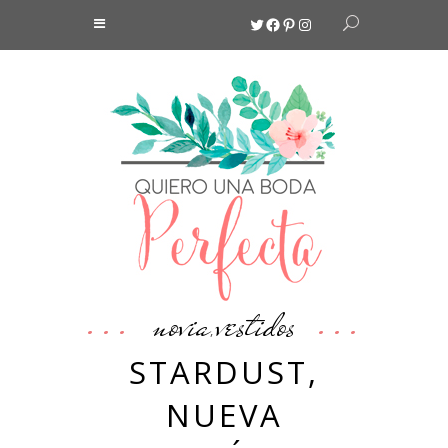
Twitter
Facebook
Pinterest
Instagram
novia
vestidos
,
STARDUST,
NUEVA