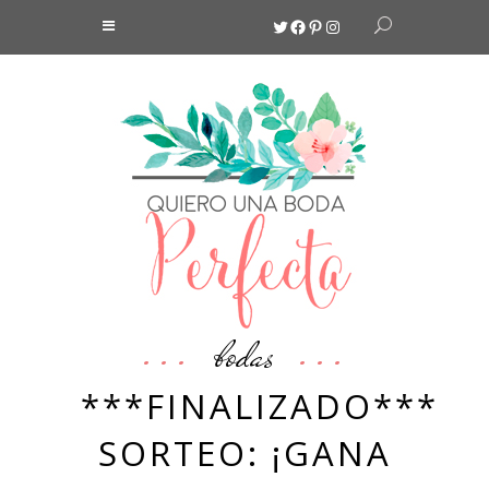
Twitter
Facebook
Pinterest
Instagram
bodas
***FINALIZADO***
SORTEO: ¡GANA