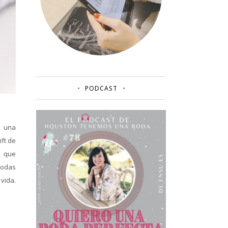
PODCAST
s una
ft de
s que
bodas
vida.