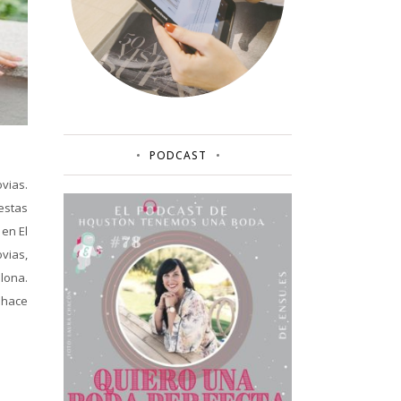
PODCAST
vias.
estas
 en El
vias,
lona.
 hace