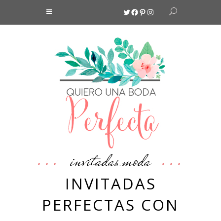
Twitter
Facebook
Pinterest
Instagram
invitadas
moda
,
INVITADAS
PERFECTAS CON