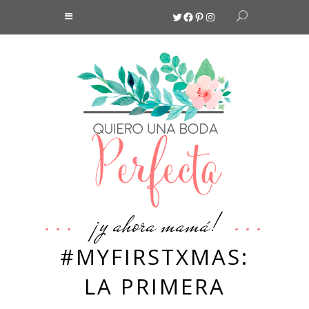
Twitter
Facebook
Pinterest
Instagram
¡y ahora mamá!
#MYFIRSTXMAS:
LA PRIMERA