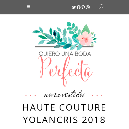
Twitter
Facebook
Pinterest
Instagram
novia
vestidos
,
HAUTE COUTURE
YOLANCRIS 2018