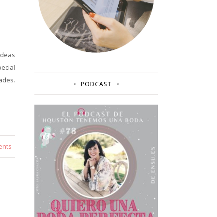
ideas
ecial
ades.
PODCAST
ents