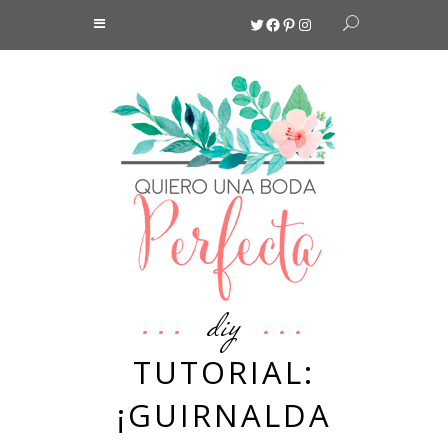
Twitter
Facebook
Pinterest
Instagram
diy
TUTORIAL:
¡GUIRNALDA