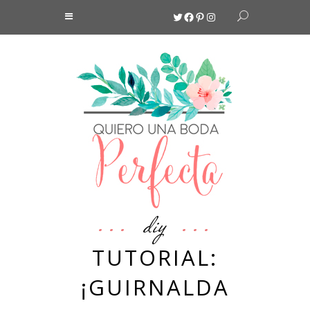
Twitter
Facebook
Pinterest
Instagram
diy
TUTORIAL:
¡GUIRNALDA