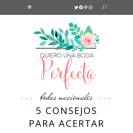
Twitter
Facebook
Pinterest
Instagram
bodas
nacionales
,
5 CONSEJOS
PARA ACERTAR