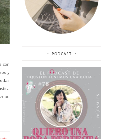
PODCAST
e con
zos y
bodas
stica
-Arnau
.
ents