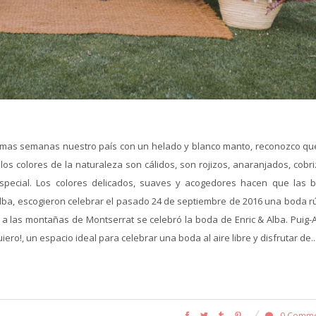
ltimas semanas nuestro país con un helado y blanco manto, reconozco qu
os colores de la naturaleza son cálidos, son rojizos, anaranjados, cobri
special. Los colores delicados, suaves y acogedores hacen que las 
Alba, escogieron celebrar el pasado 24 de septiembre de 2016 una boda rú
to a las montañas de Montserrat se celebró la boda de Enric & Alba. Puig
iero!, un espacio ideal para celebrar una boda al aire libre y disfrutar de..
0 Comm