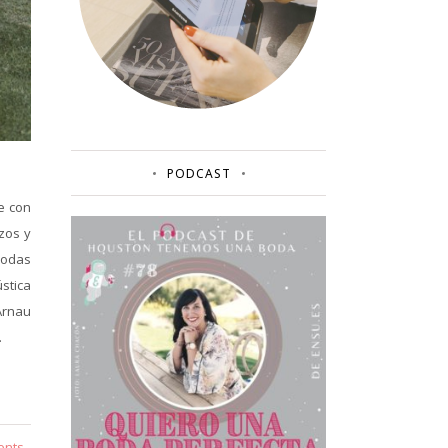
PODCAST
e con
zos y
bodas
stica
-Arnau
.
ents