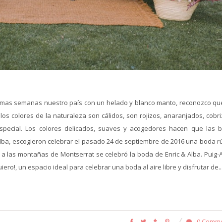
ltimas semanas nuestro país con un helado y blanco manto, reconozco qu
os colores de la naturaleza son cálidos, son rojizos, anaranjados, cobri
special. Los colores delicados, suaves y acogedores hacen que las 
Alba, escogieron celebrar el pasado 24 de septiembre de 2016 una boda rú
to a las montañas de Montserrat se celebró la boda de Enric & Alba. Puig
iero!, un espacio ideal para celebrar una boda al aire libre y disfrutar de..
0 Comm