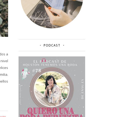
PODCAST
ados a
 nivel
lices
milia.
ellos
ents