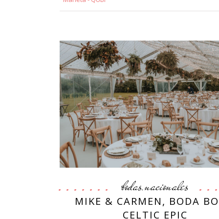
bodas
nacionales
,
MIKE & CARMEN, BODA B
CELTIC EPIC