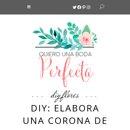
Twitter
Facebook
Pinterest
Instagram
diy
flores
,
DIY: ELABORA
UNA CORONA DE