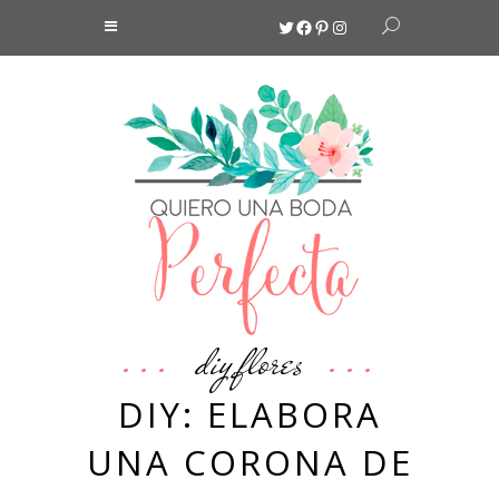
Twitter
Facebook
Pinterest
Instagram
diy
flores
,
DIY: ELABORA
UNA CORONA DE