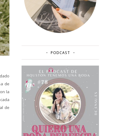
PODCAST
rdado
sa de
on la
 cada
al de