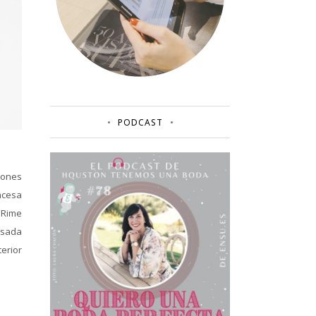
PODCAST
iones
ncesa
! Rime
osada
erior