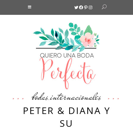
Twitter
Facebook
Pinterest
Instagram
bodas
internacionales
,
PETER & DIANA Y
SU