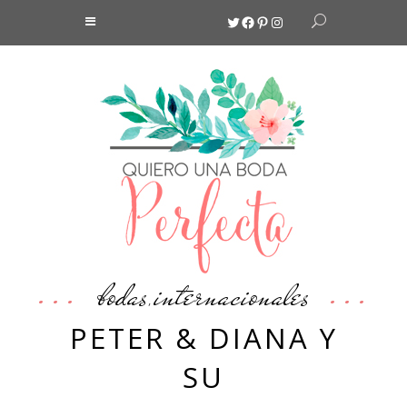
Twitter
Facebook
Pinterest
Instagram
bodas
internacionales
,
PETER & DIANA Y
SU