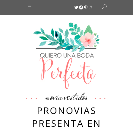
Twitter
Facebook
Pinterest
Instagram
novia
vestidos
,
PRONOVIAS
PRESENTA EN