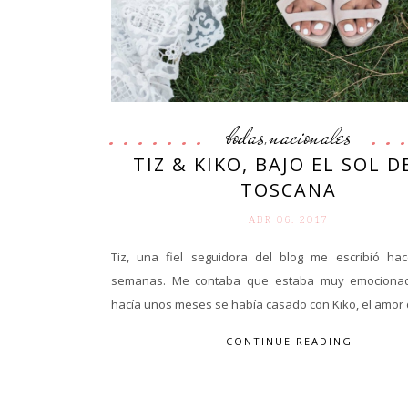
bodas
nacionales
,
TIZ & KIKO, BAJO EL SOL D
TOSCANA
ABR 06. 2017
Tiz, una fiel seguidora del blog me escribió ha
semanas. Me contaba que estaba muy emociona
hacía unos meses se había casado con Kiko, el amor d
CONTINUE READING