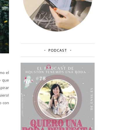
PODCAST
mo el
o que
pirar
iero!
o con