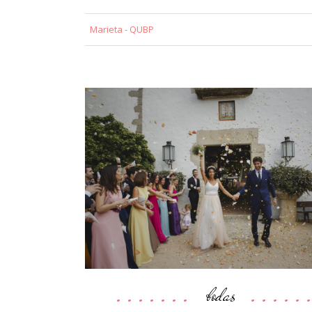
Marieta - QUBP
bodas