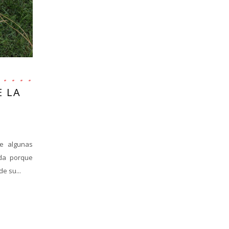
E LA
ce algunas
da porque
e su...