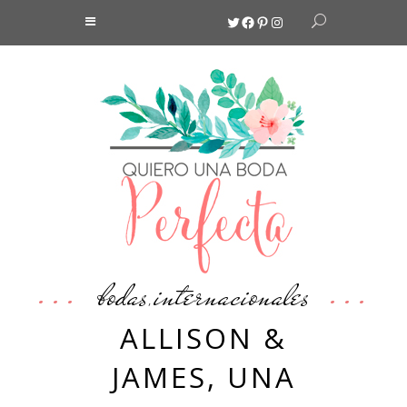
Twitter
Facebook
Pinterest
Instagram
bodas
internacionales
,
ALLISON &
JAMES, UNA