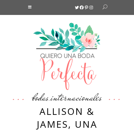
Twitter
Facebook
Pinterest
Instagram
bodas
internacionales
,
ALLISON &
JAMES, UNA