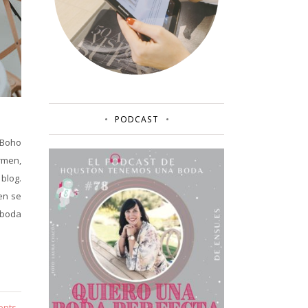
PODCAST
 Boho
rmen,
blog.
en se
u boda
ents