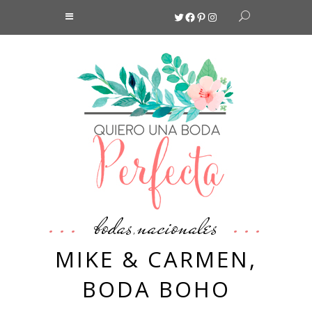
Twitter
Facebook
Pinterest
Instagram
bodas
nacionales
,
MIKE & CARMEN,
BODA BOHO